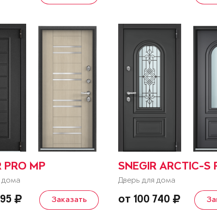
R PRO MP
SNEGIR ARCTIC-S 
 дома
Дверь для дома
095
от 100 740
Заказать
За