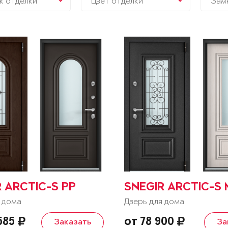
к отделки
Цвет отделки
Зам
 ARCTIC-S PP
SNEGIR ARCTIC-S
 дома
Дверь для дома
 585
от 78 900
Заказать
За