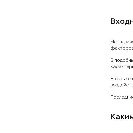
Входн
Металлич
факторов:
В подобны
характер
На стыке 
воздейств
Последние
Каким