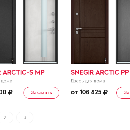
R ARCTIC-S MP
SNEGIR ARCTIC PP
 дома
Дверь для дома
800
от 106 825
Заказать
За
2
3