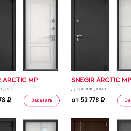
R ARCTIC MP
SNEGIR ARCTIC M
 дома
Дверь для дома
778
от 52 778
Заказать
За