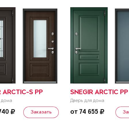
 ARCTIC-S PP
SNEGIR ARCTIC PP
 дома
Дверь для дома
 740
от 74 655
Заказать
За