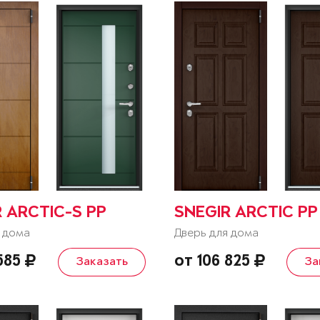
 ARCTIC-S PP
SNEGIR ARCTIC PP
 дома
Дверь для дома
 585
от 106 825
Заказать
За