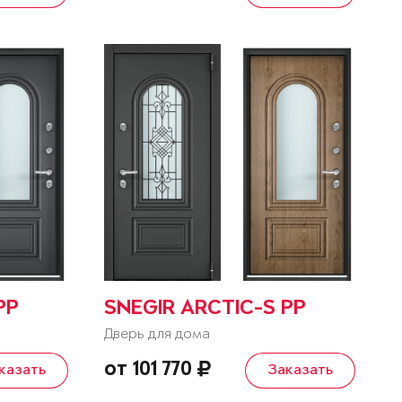
PP
SNEGIR ARCTIC-S PP
Дверь для дома
от 101 770
казать
Заказать