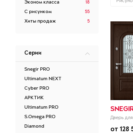
Рисуно
Эконом класса
18
С рисунком
55
Хиты продаж
5
Серии
Snegir PRO
Ultimatum NEXT
Cyber PRO
АРКТИК
Ultimatum PRO
SNEGIR
S.Omega PRO
Дверь для
Diamond
от 128