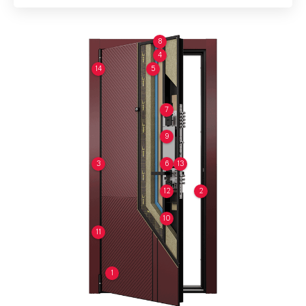
8
4
14
5
7
9
3
6
13
12
2
10
11
1