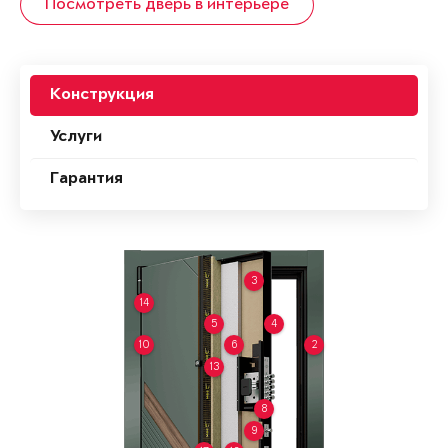
Посмотреть дверь в интерьере
Конструкция
Услуги
Гарантия
3
14
5
4
10
6
2
13
8
9