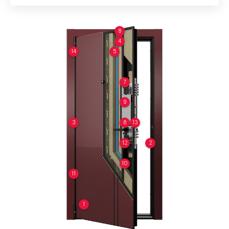
8
4
14
5
7
9
3
6
13
12
2
10
11
1