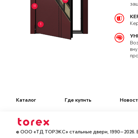
защ
11
КЕ
Кер
1
УН
Воз
вну
про
Каталог
Где купить
Новост
© ООО «ТД ТОРЭКС» стальные двери, 1990—2026. 