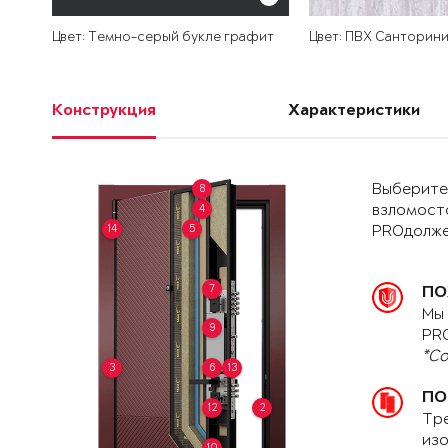
Цвет: Темно-серый букле графит
Цвет: ПВХ Санторин
Конструкция
Характеристики
Выберите 
8
4
взломост
14
5
PROдолже
7
ПО
Мы 
9
PRO
*Со
3
6
13
ПО
12
2
Тре
изо
10