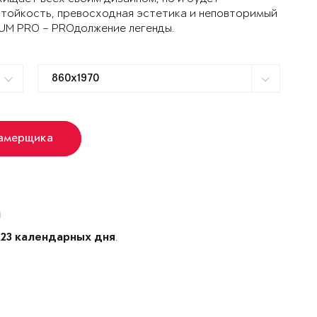
стойкость, превосходная эстетика и неповторимый
TUM PRO – PROдолжение легенды.
замерщика
й
е
.
23 календарных дня