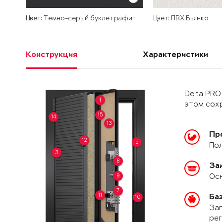
Цвет: Темно-серый букле графит
Цвет: ПВХ Бьянко
Конструкция
Характеристики
Delta PRO
1
этом сохр
15
14
13
Пр
12
5
Пол
3
8
За
Осн
9
7
11
Ба
10
Зап
рег