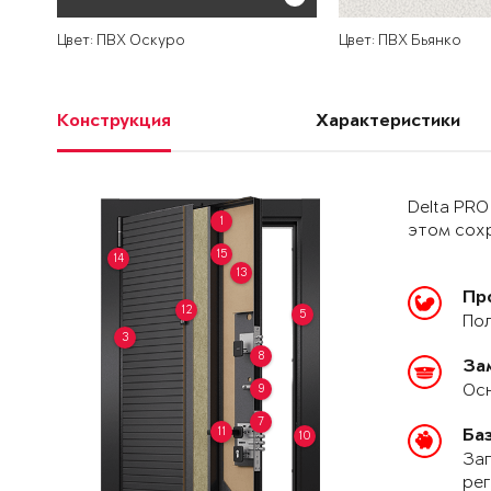
Цвет: ПВХ Оскуро
Цвет: ПВХ Бьянко
Конструкция
Характеристики
Delta PRO
1
этом сохр
15
14
13
Пр
12
5
Пол
3
8
За
Осн
9
7
11
Ба
10
Зап
рег