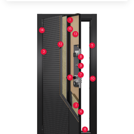
1
15
14
13
12
5
3
8
9
7
11
10
2
4
6