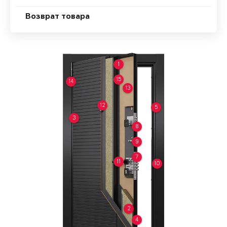
Возврат товара
1
15
14
13
12
5
3
8
9
7
11
10
2
4